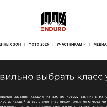
ЕННЫХ ЗОН
ФОТО 2026
УЧАСТНИКАМ
МЕДИА
вильно выбрать класс 
ования заставят каждого из вас по новому взглянуть на 
ности. Каждый из вас станет участником гонки, но отнюдь не
ования проводятся в личном зачете в четырех классах участ