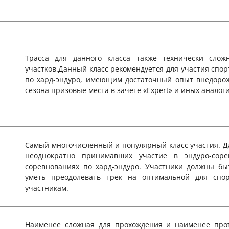
Трасса для данного класса также технически слож
участков.Данный класс рекомендуется для участия спо
по хард-эндуро, имеющим достаточный опыт внедоро
сезона призовые места в зачете «Expert» и иных аналог
Самый многочисленный и популярный класс участия. Да
неоднократно принимавших участие в эндуро-сор
соревнованиях по хард-эндуро. Участники должны б
уметь преодолевать трек на оптимальной для спо
участникам.
Наименее сложная для прохождения и наименее прот