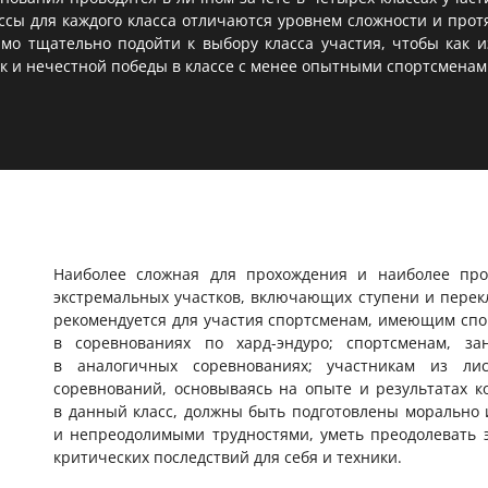
ассы для каждого класса отличаются уровнем сложности и про
мо тщательно подойти к выбору класса участия, чтобы как 
ак и нечестной победы в классе с менее опытными спортсменам
Наиболее сложная для прохождения и наиболее про
экстремальных участков, включающих ступени и перек
рекомендуется для участия спортсменам, имеющим спо
в соревнованиях по хард-эндуро; спортсменам, з
в аналогичных соревнованиях; участникам из лис
соревнований, основываясь на опыте и результатах к
в данный класс, должны быть подготовлены морально 
и непреодолимыми трудностями, уметь преодолевать э
критических последствий для себя и техники.