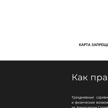
КАРТА ЗАПРЕЩ
Как пра
Трехдневные соревн
и физические возмож
ее финишером.Соревн