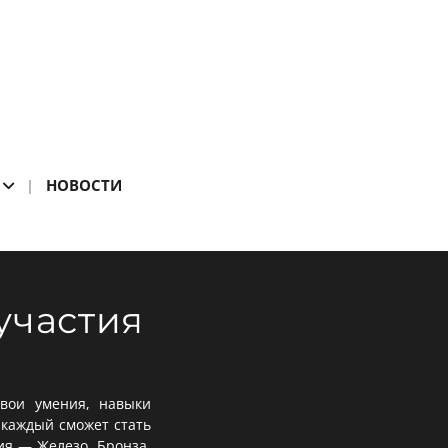
НОВОСТИ
участия
свои умения, навыки
 каждый сможет стать
ия — Железо, Бронза,