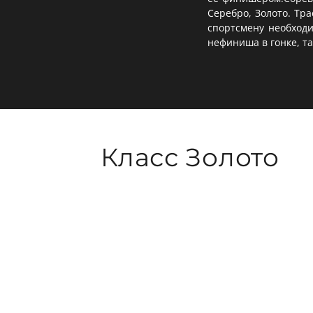
Серебро, Золото. Тр
спортсмену необходи
нефиниша в гонке, т
Класс Золото