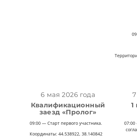
09
Территория METROP
6 мая 2026 года
7
Квалификационный
1
заезд «Пролог»
09:00 — Старт
первого участника.
07:00
согла
Координаты: 44.538922, 38.140842