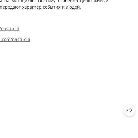
и на мотоцикле. Поэтому особенно ценю живые
е передают характер события и людей.
nasti_olli
com/nasti_olli