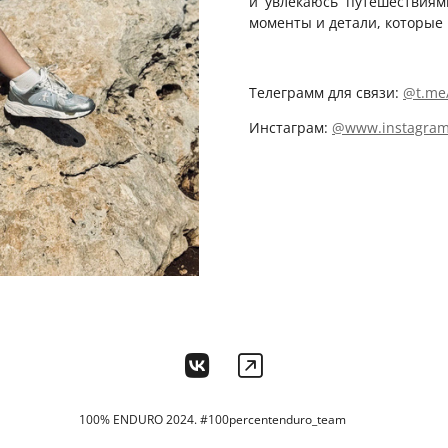
и увлекаюсь путешествиям
моменты и детали, которы
Телеграмм для связи:
@
t.me/
Инстаграм:
@
www.instagram.
100% ENDURO 2024. #100percentenduro_team