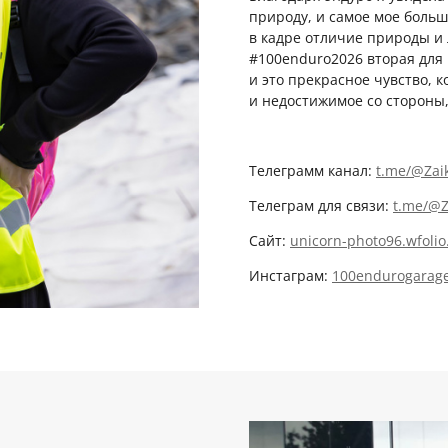
природу, и самое мое больш
в кадре отличие природы и
#100enduro2026 вторая для м
и это прекрасное чувство, 
и недостижимое со стороны,
Телеграмм канал:
t.me/@Zai
Телеграм для связи:
t.me/@Z
Сайт:
unicorn-photo96.wfolio
Инстаграм:
100endurogarag