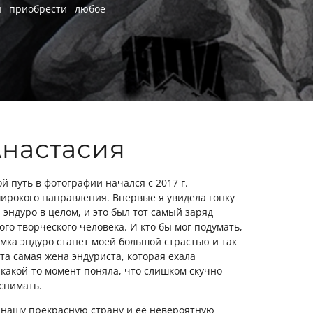
и приобрести любое
Анастасия
й путь в фотографии начался с 2017 г.
ирокого направления. Впервые я увидела гонку
 эндуро в целом, и это был тот самый заряд
го творческого человека. И кто бы мог подумать,
емка эндуро станет моей большой страстью и так
та самая жена эндуриста, которая ехала
 какой-то момент поняла, что слишком скучно
снимать.
а нашу прекрасную страну и её невероятную