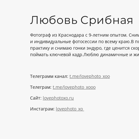
Любовь Срибная
Фотограф из Краснодара с 9-летним опытом. Сн
и индивидуальные фотосессии по всему краю.В 
практику и снимаю гонки эндуро, где ценится ско
поймать ключевой кадр.Люблю динамичные и ж
Телеграмм канал:
t.me/lovephoto_xoo
Телеграм:
t.me/lovephoto_xoo
o
Сайт:
lovephotoxo.ru
Инстаграм:
lovephoto_xo