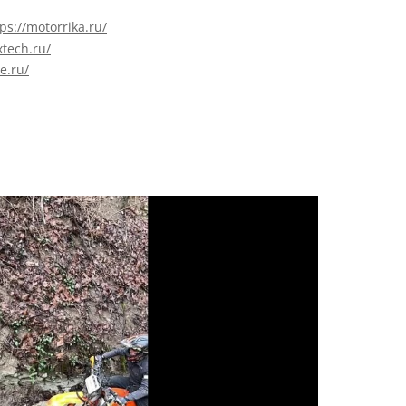
ps://motorrika.ru/
xtech.ru/
ce.ru/