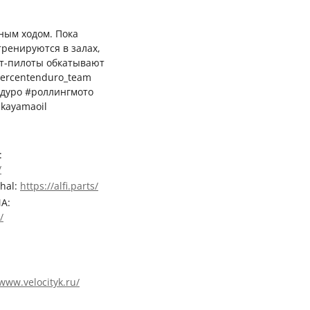
лным ходом. Пока
ренируются в залах,
т-пилоты обкатывают
percentenduro_team
дуро #роллингмото
akayamaoil
:
/
hal:
https://alfi.parts/
A:
/
/www.velocityk.ru/