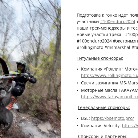
Подготовка к гонке идет по
участники
#100enduro2024
т
наши трек-менеджеры и тес
новые участки трека. #100
#100enduro2024 #экстримэн
#rollingmoto #msmarshal #t
Титульные спонсоры:
Компания «Роллинг Мото»
https://www.rollingmoto.ru
Свечи зажигания MS-Mars
Моторные масла TAKAYAM
https://www.takayamaoil.ru
Генеральные спонсоры:
BSE:
https://bsemoto.pro/
Компания Velocity:
https:/
Спонсоры и партнеры: